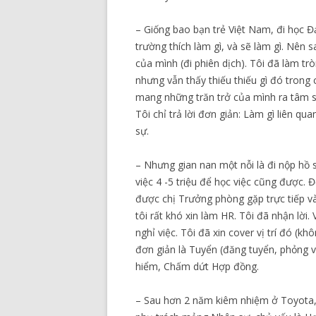
– Giống bao bạn trẻ Việt Nam, đi học Đ
trường thích làm gì, và sẽ làm gì. Nên 
của mình (đi phiên dịch). Tôi đã làm tr
nhưng vẫn thấy thiếu thiếu gì đó trong 
mang những trăn trở của mình ra tâm sự
Tôi chỉ trả lời đơn giản: Làm gì liên q
sự.
– Nhưng gian nan một nỗi là đi nộp hồ 
việc 4 -5 triệu để học việc cũng được. 
được chị Trưởng phòng gặp trực tiếp và
tôi rất khó xin làm HR. Tôi đã nhận lời.
nghỉ việc. Tôi đã xin cover vị trí đó (
đơn giản là Tuyển (đăng tuyển, phỏng 
hiểm, Chấm dứt Hợp đồng.
– Sau hơn 2 năm kiêm nhiệm ở Toyota, 