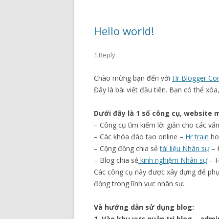
Hello world!
1 Reply
Chào mừng bạn đến với
Hr Blogger C
Đây là bài viết đầu tiên. Bạn có thể xóa,
Dưới đây là 1 số công cụ, website 
– Công cụ tìm kiếm lời giản cho các v
– Các khóa đào tạo online –
Hr train
ho
– Cộng đồng chia sẻ
tài liệu Nhân sự
– 
– Blog chia sẻ
kinh nghiệm Nhân sự
– H
Các công cụ này được xây dựng để phục
động trong lĩnh vực nhân sự.
Và hướng dẫn sử dụng blog:
1. Vào khu vực quản trị blog – admi