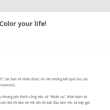
olor your life!
Skip to content
gì?” các bạn sẽ nhận được vô vàn những kết quả cho các
sources).
ự nhưng yêu thích công việc về “Nhân sự”, khái niệm về
rước khi tôi làm về HR, khi tôi bắt đầu làm HR, và bây giờ