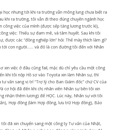
ại học nhưng tới khi ra trường vẫn mông lung chưa biết ra
sau khi ra trường, tôi vẫn đi theo đúng chuyên ngành học
òn công việc của mình (được sếp tăng lương trước kì),
công việc: Thiếu sự đam mê, và tâm huyết. Sau khi tôi
, được các “đồng nghiệp lớn” hỏi: Thế mày thích làm gì?
uan tới con người…… và đó là con đường tôi đến với Nhân
sơ xin việc ở đâu cũng fail, mặc dù chỉ yêu cầu một công
Đến khi tôi nộp Hồ sơ vào Toyota xin làm Nhân sự, thì
 tư vấn sang vị trí “Trợ lý cho Ban Giám đốc” chứ CV của
 Và cơ hội đã đến khi chị nhân viên Nhân sự bên tôi xin
không nhận thêm lương) để HỌC. Lúc này, Nhân sự với tôi
vấn), Hợp đồng (làm Hợp đồng, lưu trữ Hợp đồng), Bảo
tôi đã xin chuyển sang một công ty Tư vấn của Nhật,