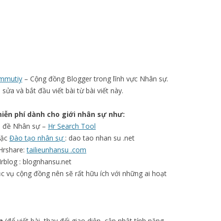
ommutiy
– Cộng đồng Blogger trong lĩnh vực Nhân sự.
 sửa và bắt đầu viết bài từ bài viết này.
miễn phí dành cho giới nhân sự như:
ấn đề Nhân sự –
Hr Search Tool
ặc
Đào tạo nhân sự
: dao tao nhan su .net
Hrshare:
tailieunhansu .com
rblog : blognhansu.net
 vụ cộng đồng nên sẽ rất hữu ích với những ai hoạt
n
(để viết bài, thay đổi giao diện, cập nhật tính năng,