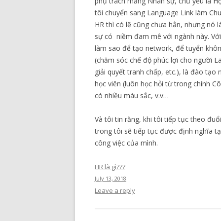
phụ trách mảng Nhân sự, chủ yếu là H
tôi chuyển sang Language Link làm Chuy
HR thì có lẽ cũng chưa hẳn, nhưng nó l
sự có niềm đam mê với ngành này. Với vốn
làm sao để tạo network, để tuyển không
(chăm sóc chế độ phúc lợi cho người L
giải quyết tranh chấp, etc.), là đào tạo
học viên (luôn học hỏi từ trong chính C
có nhiều màu sắc, v.v…
Và tôi tin rằng, khi tôi tiếp tục theo 
trong tôi sẽ tiếp tục được định nghĩa 
công việc của mình.
HR là gì???
July 13, 2018
Leave a reply