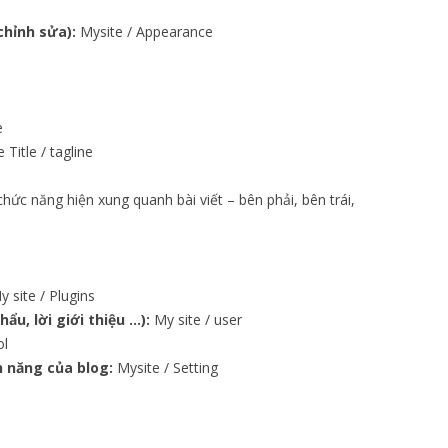
chỉnh sửa):
Mysite / Appearance
e
 Title / tagline
chức năng hiện xung quanh bài viết – bên phải, bên trái,
 site / Plugins
ẩu, lời giới thiệu …):
My site / user
ol
h năng của blog:
Mysite / Setting