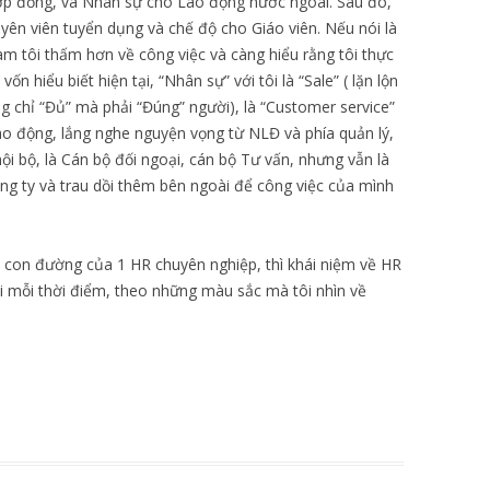
ợp đồng, và Nhân sự cho Lao động nước ngoài. Sau đó,
ên viên tuyển dụng và chế độ cho Giáo viên. Nếu nói là
àm tôi thấm hơn về công việc và càng hiểu rằng tôi thực
 hiểu biết hiện tại, “Nhân sự” với tôi là “Sale” ( lặn lộn
 chỉ “Đủ” mà phải “Đúng” người), là “Customer service”
ao động, lắng nghe nguyện vọng từ NLĐ và phía quản lý,
 nội bộ, là Cán bộ đối ngoại, cán bộ Tư vấn, nhưng vẫn là
ông ty và trau dồi thêm bên ngoài để công việc của mình
đuổi con đường của 1 HR chuyên nghiệp, thì khái niệm về HR
tại mỗi thời điểm, theo những màu sắc mà tôi nhìn về