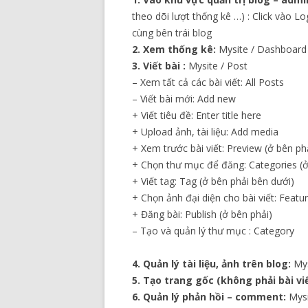
theo dõi lượt thống kê …) : Click vào Lo
cùng bên trái blog
2. Xem thống kê:
Mysite / Dashboard
3. Viết bài :
Mysite / Post
– Xem tất cả các bài viết: All Posts
– Viết bài mới: Add new
+ Viết tiêu đề: Enter title here
+ Upload ảnh, tài liệu: Add media
+ Xem trước bài viết: Preview (ở bên ph
+ Chọn thư mục để đăng: Categories (ở
+ Viết tag: Tag (ở bên phải bên dưới)
+ Chọn ảnh đại diện cho bài viết: Featu
+ Đăng bài: Publish (ở bên phải)
– Tạo và quản lý thư mục : Category
4. Quản lý tài liệu, ảnh trên blog:
Mys
5. Tạo trang gốc (không phải bài viế
6. Quản lý phản hồi – comment:
Mysi